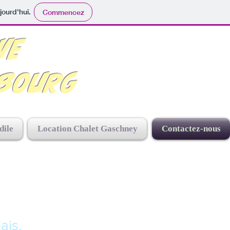
jourd'hui.
Commencez
VE
BOURG
dile
Location Chalet Gaschney
Contactez-nous
ais.