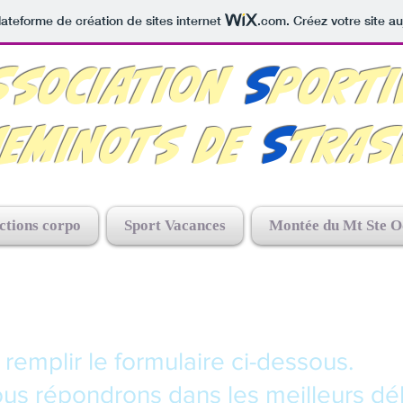
lateforme de création de sites internet
.com
. Créez votre site au
SSOCIATION
S
PORTI
HEMINOTS DE
S
TRAS
ctions corpo
Sport Vacances
Montée du Mt Ste O
 remplir le formulaire ci-dessous.
us répondrons dans les meilleurs dél